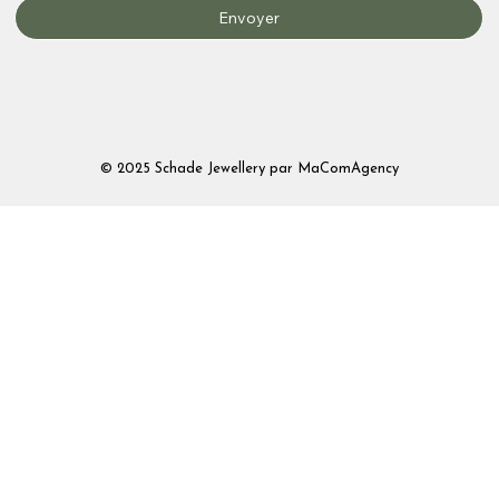
Envoyer
© 2025 Schade Jewellery par
MaComAgency