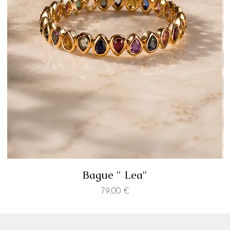
Bague " Lea"
Prix
79,00 €