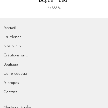
Prix
79,00 €
Accueil
La Maison
Nos bijoux
Créations sur mesure
Boutique
Carte cadeau
A propos
Contact
Mentions légales