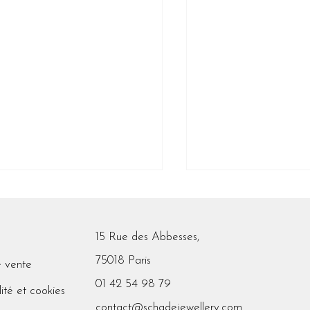
15 Rue des Abbesses,
nsmission
75018 Paris
e vente
01 42 54 98 79
lité et cookies
Une année qui pr
contact@schadejewellery.com