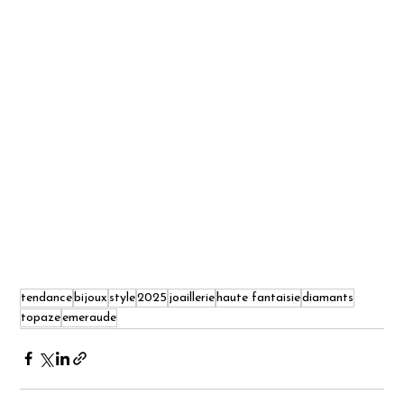
tendance
bijoux
style
2025
joaillerie
haute fantaisie
diamants
topaze
emeraude